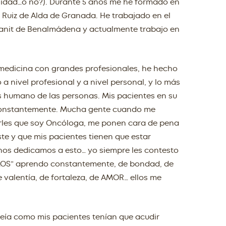
alidad…o no?). Durante 5 años me he formado en
l Ruiz de Alda de Granada. He trabajado en el
 Xanit de Benalmádena y actualmente trabajo en
medicina con grandes profesionales, he hecho
a nivel profesional y a nivel personal, y lo más
s humano de las personas. Mis pacientes en su
 constantemente. Mucha gente cuando me
irles que soy Oncóloga, me ponen cara de pena
ste y que mis pacientes tienen que estar
os dedicamos a esto… yo siempre les contesto
LLOS” aprendo constantemente, de bondad, de
e valentía, de fortaleza, de AMOR… ellos me
veía como mis pacientes tenían que acudir