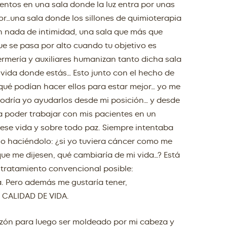
ientos en una sala donde la luz entra por unas
or…una sala donde los sillones de quimioterapia
in nada de intimidad, una sala que más que
e se pasa por alto cuando tu objetivo es
ermería y auxiliares humanizan tanto dicha sala
vida donde estás… Esto junto con el hecho de
ué podían hacer ellos para estar mejor… yo me
odría yo ayudarlos desde mi posición… y desde
a poder trabajar con mis pacientes en un
iese vida y sobre todo paz. Siempre intentaba
go haciéndolo: ¿si yo tuviera cáncer como me
que me dijesen, qué cambiaría de mi vida…? Está
r tratamiento convencional posible:
a. Pero además me gustaría tener,
 CALIDAD DE VIDA.
zón para luego ser moldeado por mi cabeza y