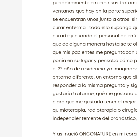
periódicamente a recibir sus tratam
ventanas que hay en la parte superi
se encuentran unos junto a otros, s
curar enferma… todo ello supongo qu
curarte y cuando el personal de enf
que de alguna manera hasta se te ol
que mis pacientes me preguntaban q
ponía en su lugar y pensaba cómo p
el 2º año de residencia ya imaginab
entorno diferente, un entorno que d
responder a la misma pregunta y si
gustaría tratarme, qué me gustaría 
claro que me gustaría tener el mejo
quimioterapia, radioterapia o cirugí
independientemente del pronóstico,
Y así nació ONCONATURE en mi cora